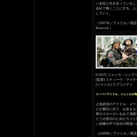
い女性と付き合っているこ
会社で働くことにする。人
していく。
（2007年／アメリカ／英語／本編93
Reserved.）
[CAST] ジェシカ・シ
[監督] スティーヴ・マイナ
[ジャンル] ラブコメディ
スーパーアイドル、ジェシカが海
人気絶頂のアイドル、メー
とが裏目に出て、お金をも
軍のスローガンをみて感銘
どうせ宣伝のためだろうと
い訓練の中で自分の間違い
（2008年／アメリカ／英語／本編90