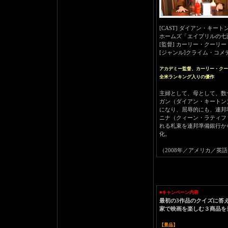
[CAST] ダイアン・キ
ホームズ「エイプリルの七
[監督] カーリー・クーリ
[ジャンル]クライム・コメ
アカデミー監督、カーリー・クー
全米ランキング入りの優作
主婦として、母として、数
ガン（ダイアン・キートン
になり、屈辱的にも、連邦
ニナ（クィーン・ラティフ
れる札束を連邦準備銀行か
化。
（2008年／アメリカ／英語／本編10
■キャンペーン内容
最初の3作品のクイズに答
家で映画を楽しむ３商品を
【景品】