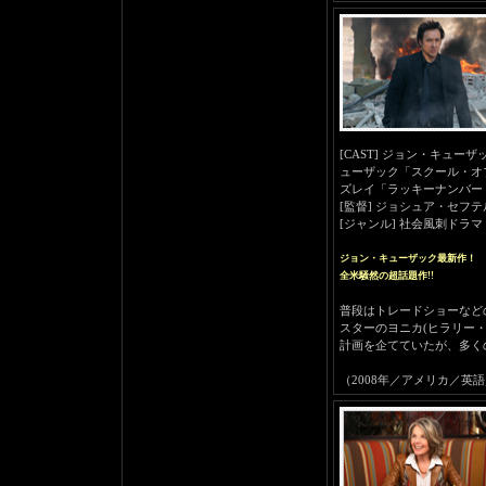
[CAST] ジョン・キュ
ューザック「スクール・オ
ズレイ「ラッキーナンバー
[監督] ジョシュア・セフテ
[ジャンル] 社会風刺ドラマ
ジョン・キューザック最新作！
全米騒然の超話題作!!
普段はトレードショーなど
スターのヨニカ(ヒラリー
計画を企てていたが、多く
（2008年／アメリカ／英語／本編10