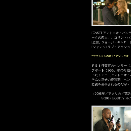
[CAST] アントニオ・
ークの恋人」、コリン・ハ
[監督] ジョージ・ギャロ
[ジャンル] ラブ・アクショ
“アクションの帝王”アントニオ
ＦＢＩ捜査官のヘンリー（
ブポートに戻る。彼の母親
ったトミー（アントニオ・
そんな幸せの絶頂期、ヘン
監視を命令されるのだが・
（2008年／アメリカ／英語
© 2007 EQUITY PICTUR