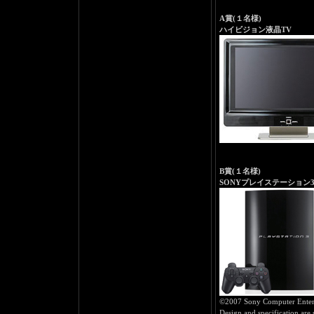
A賞(１名様)
ハイビジョン液晶TV
B賞(１名様)
SONYプレイステーション
©2007 Sony Computer Enterta
Design and specification are 