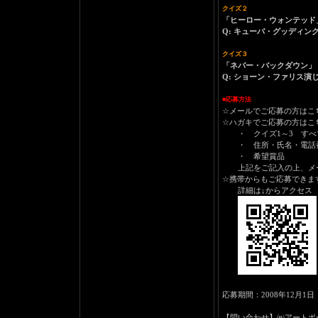
クイズ２
「ヒーロー・ウォンテッド
Q: キューバ・グッディン
クイズ３
「ネバー・バックダウン」
Q: ショーン・ファリス
■応募方法
☆メールでご応募の方はこ
☆ハガキでご応募の方はこち
・ クイズ1～3 すべ
・ 住所・氏名・電話
・ 希望賞品
上記をご記入の上、メー
☆携帯からもご応募できま
詳細は↓からアクセス
応募期間：2008年12月1日
【問い合わせ】㈱アートポート