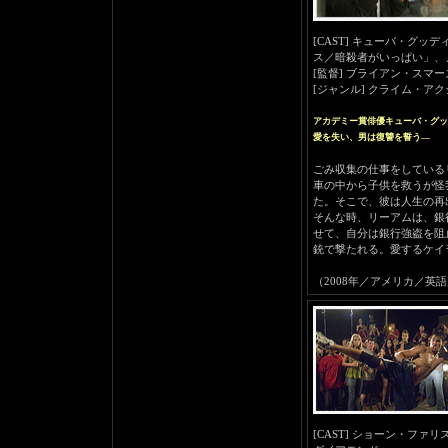
[CAST] キューバ・グ
ス／暗殺者がいっぱい」、
[監督] ブライアン・スマー
[ジャンル] クライム・ア
アカデミー賞俳優キューバ・グッ
愛を失い、男は復讐を誓う―
ごみ収集の仕事をしている
車の中から子供を救うが怪
た。そこで、彼は人生の再
そんな時、リーアムは、銀
せて、自分は銀行強盗を阻
銃で撃たれる。愛するケイ
（2008年／アメリカ／英語／本編95分
[CAST] ショーン・フ