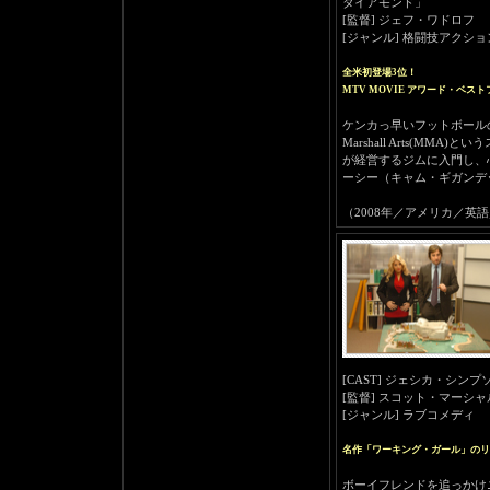
ダイアモンド」
[監督] ジェフ・ワドロフ
[ジャンル] 格闘技アクショ
全米初登場3位！
MTV MOVIE アワード・ベ
ケンカっ早いフットボール
Marshall Arts(
が経営するジムに入門し、
ーシー（キャム・ギガンデ
（2008年／アメリカ／英語／本編11
[CAST] ジェシカ・シ
[監督] スコット・マーシャ
[ジャンル] ラブコメディ
名作「ワーキング・ガール」のリ
ボーイフレンドを追っかけ