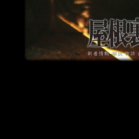
江戸川乱歩,人間椅子,屋根裏の散歩者,エロチック乱歩,佐藤圭作,三原光尋,