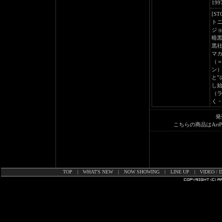
19
[ST
ト
ジ
暗
黒
マ
（
ン
と
し
（
く
発
こちらの商品はArt
TOP
|
WHAT'S NEW
|
NOW SHOWING
|
LINE UP
|
VIDEO / 