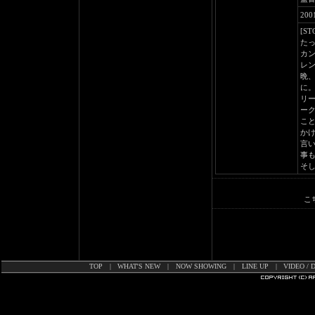
20
[ST
た
カ
レ
晩
に
リ
ー
こ
か
言
事
そ
こ
TOP
|
WHAT'S NEW
|
NOW SHOWING
|
LINE UP
|
VIDEO / 