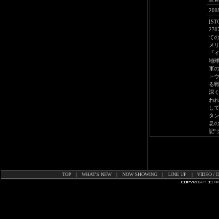
20
[ST
27
ての
メ
『
地
軍
ト
る
深
わ
し
タ
息
記
TOP
|
WHAT'S NEW
|
NOW SHOWING
|
LINE UP
|
VIDEO / 