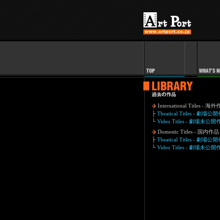
International Titles - 海
├
Theatical Titles - 劇場
└
Video Titles - 劇場未公
Domestic Titles - 国内作品
├
Theatical Titles - 劇場
└
Video Titles - 劇場未公