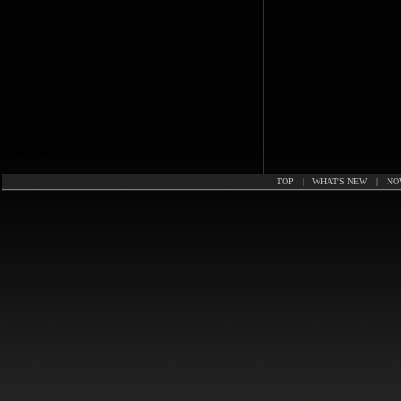
TOP
|
WHAT'S NEW
|
NO