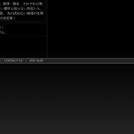
。痴漢・痴女、それぞれが抱
互い素性も知らない同志たち。
題。 先の読めない痴漢の生態
の決定版！
Ｄ）
せん。
|
CONTACT US
|
SITE MAP