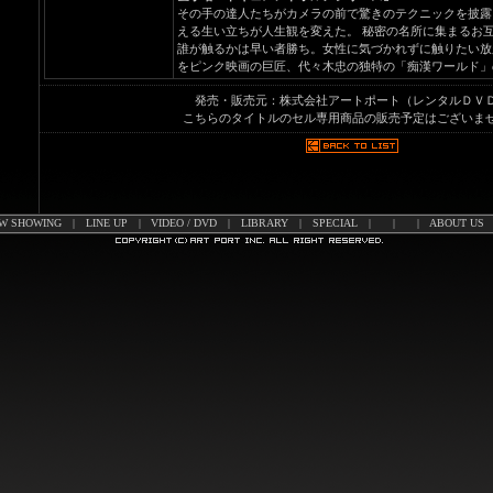
その手の達人たちがカメラの前で驚きのテクニックを披露
える生い立ちが人生観を変えた。 秘密の名所に集まるお
誰が触るかは早い者勝ち。女性に気づかれずに触りたい放
をピンク映画の巨匠、代々木忠の独特の「痴漢ワールド」
発売・販売元：株式会社アートポート（レンタルＤＶ
こちらのタイトルのセル専用商品の販売予定はございま
W SHOWING
|
LINE UP
|
VIDEO / DVD
|
LIBRARY
|
SPECIAL
|
|
|
ABOUT US