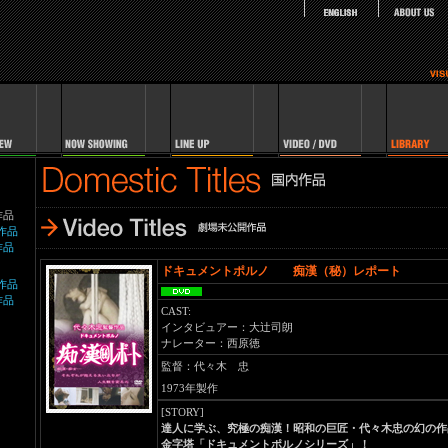
外作品
公開作品
開作品
ドキュメントポルノ 痴漢（秘）レポート
公開作品
開作品
CAST:
インタビュアー：大辻司朗
ナレーター：西原徳
監督：代々木 忠
1973年製作
[STORY]
達人に学ぶ、究極の痴漢！昭和の巨匠・代々木忠の幻の作
金字塔「ドキュメントポルノシリーズ」！