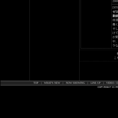
20
[ST
ゼ
新鋭
停
働く
そ
け
が変
や
ラ
こ
TOP
|
WHAT'S NEW
|
NOW SHOWING
|
LINE UP
|
VIDEO / 